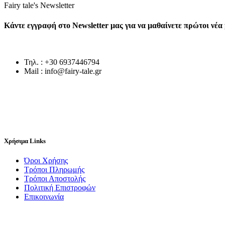
Fairy tale's Newsletter
Κάντε εγγραφή στο Newsletter μας για να μαθαίνετε πρώτοι νέ
Τηλ. : +30 6937446794
Mail : info@fairy-tale.gr
Χρήσιμα Links
Όροι Χρήσης
Τρόποι Πληρωμής
Τρόποι Αποστολής
Πολιτική Επιστροφών
Επικοινωνία