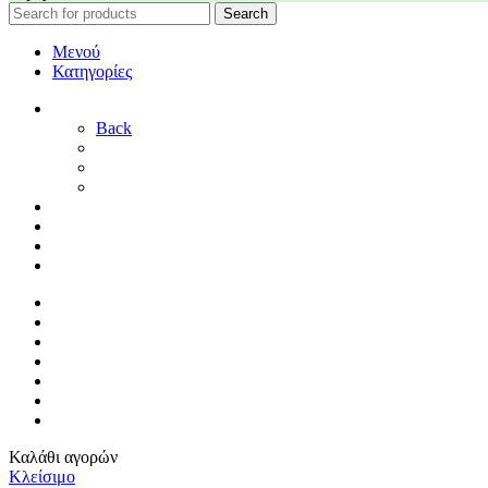
Search
Μενού
Κατηγορίες
ΓΑΜΟΣ
Back
ΓΙΑ ΤΗ ΝΥΦΗ
ΓΙΑ ΤΟΝ ΓΑΜΠΡΟ
ΔΙΑΚΟΣΜΗΣΗ ΓΑΜΟΥ
ΒΑΠΤΙΣΗ
ΜΑΙΕΥΤΗΡΙΟ
ΠΑΙΔΙΚΟ ΔΩΜΑΤΙΟ
ΠΡΟΣΦΟΡΕΣ
ΑΡΧΙΚΗ
By Sophy
ΕΠΙΚΟΙΝΩΝΙΑ
ΤΡΟΠΟΙ ΠΛΗΡΩΜΗΣ
ΤΡΟΠΟΙ ΑΠΟΣΤΟΛΗΣ
ΠΟΛΙΤΙΚΗ ΕΠΙΣΤΡΟΦΩΝ
ΣΥΝΔΕΣΗ / ΕΓΓΡΑΦΗ
Καλάθι αγορών
Κλείσιμο