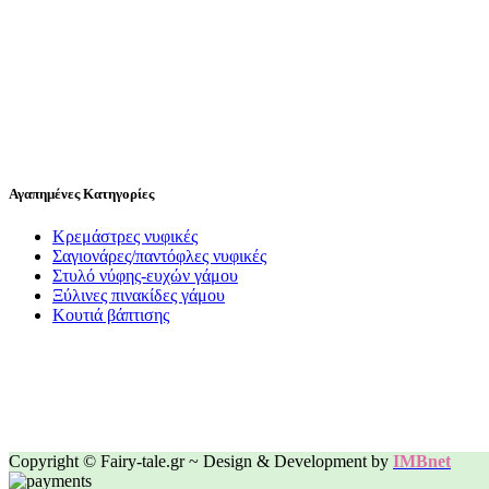
Αγαπημένες Κατηγορίες
Κρεμάστρες νυφικές
Σαγιονάρες/παντόφλες νυφικές
Στυλό νύφης-ευχών γάμου
Ξύλινες πινακίδες γάμου
Κουτιά βάπτισης
Copyright © Fairy-tale.gr ~ Design & Development by
IMBnet