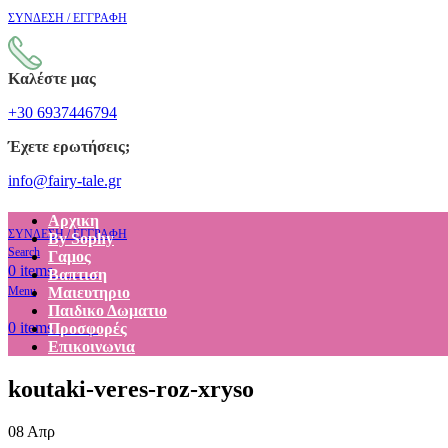
ΣΥΝΔΕΣΗ / ΕΓΓΡΑΦΗ
Καλέστε μας
+30 6937446794
Έχετε ερωτήσεις;
info@fairy-tale.gr
Αρχικη
ΣΥΝΔΕΣΗ / ΕΓΓΡΑΦΗ
By Sophy
Search
Γαμος
€
0.00
0
items
Βαπτιση
Menu
Μαιευτηριο
Παιδικο Δωματιο
€
0.00
0
items
Προσφορές
Επικοινωνια
koutaki-veres-roz-xryso
08
Απρ