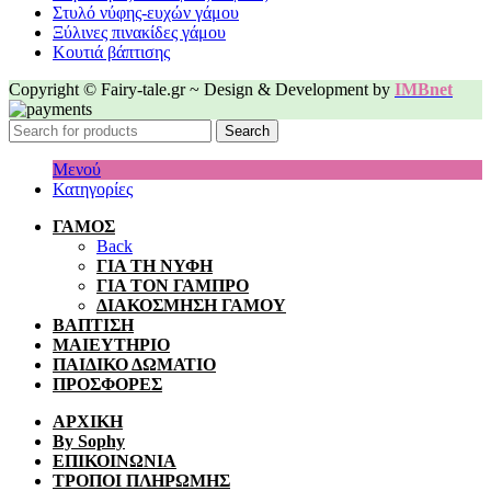
Στυλό νύφης-ευχών γάμου
Ξύλινες πινακίδες γάμου
Κουτιά βάπτισης
Copyright © Fairy-tale.gr ~ Design & Development by
IMBnet
Search
Μενού
Κατηγορίες
ΓΑΜΟΣ
Back
ΓΙΑ ΤΗ ΝΥΦΗ
ΓΙΑ ΤΟΝ ΓΑΜΠΡΟ
ΔΙΑΚΟΣΜΗΣΗ ΓΑΜΟΥ
ΒΑΠΤΙΣΗ
ΜΑΙΕΥΤΗΡΙΟ
ΠΑΙΔΙΚΟ ΔΩΜΑΤΙΟ
ΠΡΟΣΦΟΡΕΣ
ΑΡΧΙΚΗ
By Sophy
ΕΠΙΚΟΙΝΩΝΙΑ
ΤΡΟΠΟΙ ΠΛΗΡΩΜΗΣ