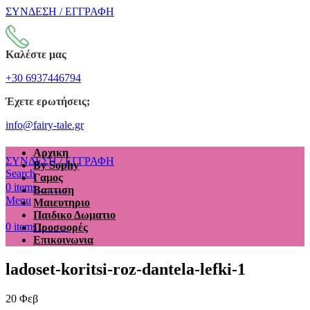
ΣΥΝΔΕΣΗ / ΕΓΓΡΑΦΗ
Καλέστε μας
+30 6937446794
Έχετε ερωτήσεις;
info@fairy-tale.gr
Αρχικη
ΣΥΝΔΕΣΗ / ΕΓΓΡΑΦΗ
By Sophy
Search
Γαμος
€
0.00
0
items
Βαπτιση
Menu
Μαιευτηριο
Παιδικο Δωματιο
€
0.00
0
items
Προσφορές
Επικοινωνια
ladoset-koritsi-roz-dantela-lefki-1
20
Φεβ