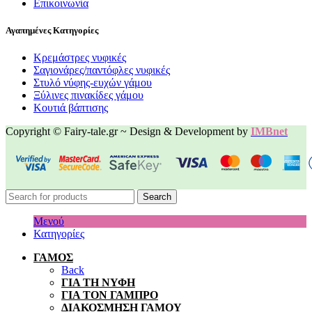
Επικοινωνία
Αγαπημένες Κατηγορίες
Κρεμάστρες νυφικές
Σαγιονάρες/παντόφλες νυφικές
Στυλό νύφης-ευχών γάμου
Ξύλινες πινακίδες γάμου
Κουτιά βάπτισης
Copyright © Fairy-tale.gr ~ Design & Development by
IMBnet
Search
Μενού
Κατηγορίες
ΓΑΜΟΣ
Back
ΓΙΑ ΤΗ ΝΥΦΗ
ΓΙΑ ΤΟΝ ΓΑΜΠΡΟ
ΔΙΑΚΟΣΜΗΣΗ ΓΑΜΟΥ