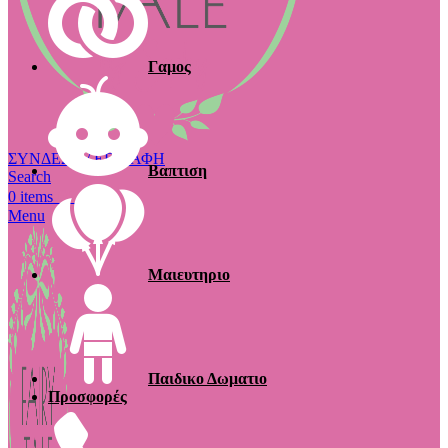
Γαμος
ΣΥΝΔΕΣΗ / ΕΓΓΡΑΦΗ
Βαπτιση
Search
€
0.00
0
items
Menu
Μαιευτηριο
Παιδικο Δωματιο
Προσφορές