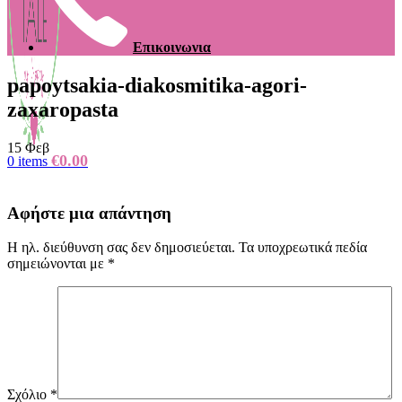
Επικοινωνια
papoytsakia-diakosmitika-agori-
zaxaropasta
15
Φεβ
€
0.00
0
items
Αφήστε μια απάντηση
Η ηλ. διεύθυνση σας δεν δημοσιεύεται.
Τα υποχρεωτικά πεδία
σημειώνονται με
*
Σχόλιο
*