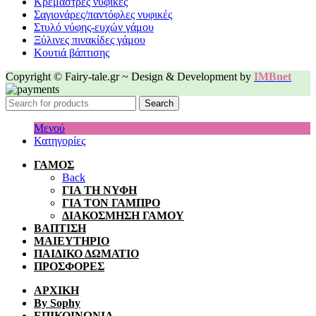
Κρεμάστρες νυφικές
Σαγιονάρες/παντόφλες νυφικές
Στυλό νύφης-ευχών γάμου
Ξύλινες πινακίδες γάμου
Κουτιά βάπτισης
Copyright © Fairy-tale.gr ~ Design & Development by
IMBnet
Search
Μενού
Κατηγορίες
ΓΑΜΟΣ
Back
ΓΙΑ ΤΗ ΝΥΦΗ
ΓΙΑ ΤΟΝ ΓΑΜΠΡΟ
ΔΙΑΚΟΣΜΗΣΗ ΓΑΜΟΥ
ΒΑΠΤΙΣΗ
ΜΑΙΕΥΤΗΡΙΟ
ΠΑΙΔΙΚΟ ΔΩΜΑΤΙΟ
ΠΡΟΣΦΟΡΕΣ
ΑΡΧΙΚΗ
By Sophy
ΕΠΙΚΟΙΝΩΝΙΑ