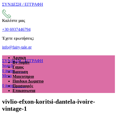
ΣΥΝΔΕΣΗ / ΕΓΓΡΑΦΗ
Καλέστε μας
+30 6937446794
Έχετε ερωτήσεις;
info@fairy-tale.gr
Αρχικη
ΣΥΝΔΕΣΗ / ΕΓΓΡΑΦΗ
By Sophy
Search
Γαμος
€
0.00
0
items
Βαπτιση
Menu
Μαιευτηριο
Παιδικο Δωματιο
€
0.00
0
items
Προσφορές
Επικοινωνια
vivlio-efxon-koritsi-dantela-ivoire-
vintage-1