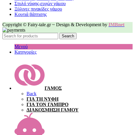
Στυλό νύφης-ευχών γάμου
Ξύλινες πινακίδες γάμου
Κουτιά βάπτισης
Copyright © Fairy-tale.gr ~ Design & Development by
IMBnet
Search
Μενού
Κατηγορίες
ΓΑΜΟΣ
Back
ΓΙΑ ΤΗ ΝΥΦΗ
ΓΙΑ ΤΟΝ ΓΑΜΠΡΟ
ΔΙΑΚΟΣΜΗΣΗ ΓΑΜΟΥ