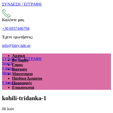
ΣΥΝΔΕΣΗ / ΕΓΓΡΑΦΗ
Καλέστε μας
+30 6937446794
Έχετε ερωτήσεις;
info@fairy-tale.gr
Αρχικη
ΣΥΝΔΕΣΗ / ΕΓΓΡΑΦΗ
By Sophy
Search
Γαμος
€
0.00
0
items
Βαπτιση
Menu
Μαιευτηριο
Παιδικο Δωματιο
€
0.00
0
items
Προσφορές
Επικοινωνια
kohili-tridanka-1
06
Ιούν