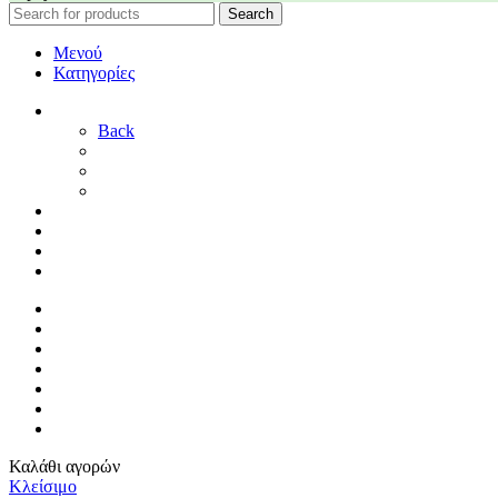
Search
Μενού
Κατηγορίες
ΓΑΜΟΣ
Back
ΓΙΑ ΤΗ ΝΥΦΗ
ΓΙΑ ΤΟΝ ΓΑΜΠΡΟ
ΔΙΑΚΟΣΜΗΣΗ ΓΑΜΟΥ
ΒΑΠΤΙΣΗ
ΜΑΙΕΥΤΗΡΙΟ
ΠΑΙΔΙΚΟ ΔΩΜΑΤΙΟ
ΠΡΟΣΦΟΡΕΣ
ΑΡΧΙΚΗ
By Sophy
ΕΠΙΚΟΙΝΩΝΙΑ
ΤΡΟΠΟΙ ΠΛΗΡΩΜΗΣ
ΤΡΟΠΟΙ ΑΠΟΣΤΟΛΗΣ
ΠΟΛΙΤΙΚΗ ΕΠΙΣΤΡΟΦΩΝ
ΣΥΝΔΕΣΗ / ΕΓΓΡΑΦΗ
Καλάθι αγορών
Κλείσιμο