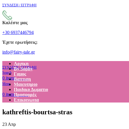
ΣΥΝΔΕΣΗ / ΕΓΓΡΑΦΗ
Καλέστε μας
+30 6937446794
Έχετε ερωτήσεις;
info@fairy-tale.gr
Αρχικη
ΣΥΝΔΕΣΗ / ΕΓΓΡΑΦΗ
By Sophy
Search
Γαμος
€
0.00
0
items
Βαπτιση
Menu
Μαιευτηριο
Παιδικο Δωματιο
€
0.00
0
items
Προσφορές
Επικοινωνια
kathreftis-bourtsa-stras
23
Απρ