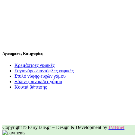
Αγαπημένες Κατηγορίες
Κρεμάστρες νυφικές
Σαγιονάρες/παντόφλες νυφικές
Στυλό νύφης-ευχών γάμου
Ξύλινες πινακίδες γάμου
Κουτιά βάπτισης
Copyright © Fairy-tale.gr ~ Design & Development by
IMBnet