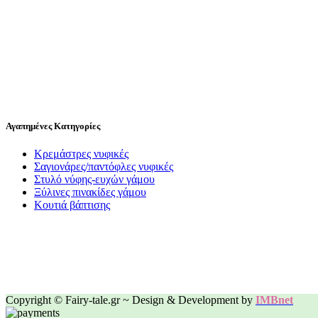
Αγαπημένες Κατηγορίες
Κρεμάστρες νυφικές
Σαγιονάρες/παντόφλες νυφικές
Στυλό νύφης-ευχών γάμου
Ξύλινες πινακίδες γάμου
Κουτιά βάπτισης
Copyright © Fairy-tale.gr ~ Design & Development by
IMBnet