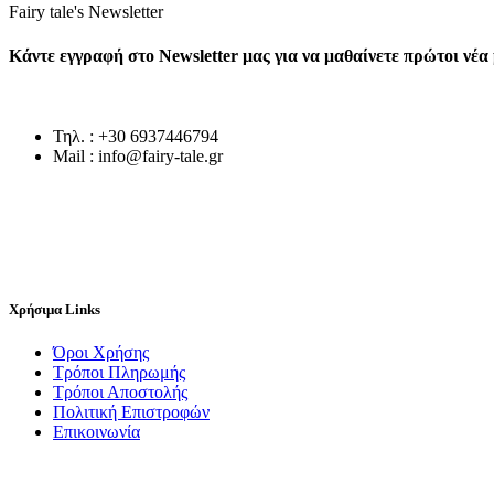
Fairy tale's Newsletter
Κάντε εγγραφή στο Newsletter μας για να μαθαίνετε πρώτοι νέ
Τηλ. : +30 6937446794
Mail : info@fairy-tale.gr
Χρήσιμα Links
Όροι Χρήσης
Τρόποι Πληρωμής
Τρόποι Αποστολής
Πολιτική Επιστροφών
Επικοινωνία