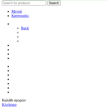
Search
Μενού
Κατηγορίες
ΓΑΜΟΣ
Back
ΓΙΑ ΤΗ ΝΥΦΗ
ΓΙΑ ΤΟΝ ΓΑΜΠΡΟ
ΔΙΑΚΟΣΜΗΣΗ ΓΑΜΟΥ
ΒΑΠΤΙΣΗ
ΜΑΙΕΥΤΗΡΙΟ
ΠΑΙΔΙΚΟ ΔΩΜΑΤΙΟ
ΠΡΟΣΦΟΡΕΣ
ΑΡΧΙΚΗ
By Sophy
ΕΠΙΚΟΙΝΩΝΙΑ
ΤΡΟΠΟΙ ΠΛΗΡΩΜΗΣ
ΤΡΟΠΟΙ ΑΠΟΣΤΟΛΗΣ
ΠΟΛΙΤΙΚΗ ΕΠΙΣΤΡΟΦΩΝ
ΣΥΝΔΕΣΗ / ΕΓΓΡΑΦΗ
Καλάθι αγορών
Κλείσιμο