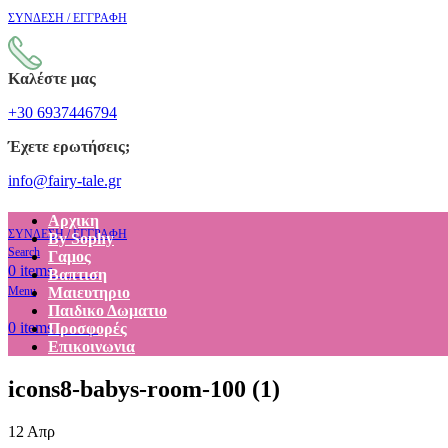
ΣΥΝΔΕΣΗ / ΕΓΓΡΑΦΗ
Καλέστε μας
+30 6937446794
Έχετε ερωτήσεις;
info@fairy-tale.gr
Αρχικη
ΣΥΝΔΕΣΗ / ΕΓΓΡΑΦΗ
By Sophy
Search
Γαμος
€
0.00
0
items
Βαπτιση
Menu
Μαιευτηριο
Παιδικο Δωματιο
€
0.00
0
items
Προσφορές
Επικοινωνια
icons8-babys-room-100 (1)
12
Απρ