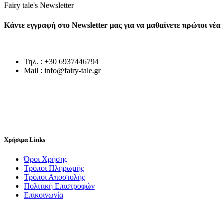
Fairy tale's Newsletter
Κάντε εγγραφή στο Newsletter μας για να μαθαίνετε πρώτοι νέ
Τηλ. : +30 6937446794
Mail : info@fairy-tale.gr
Χρήσιμα Links
Όροι Χρήσης
Τρόποι Πληρωμής
Τρόποι Αποστολής
Πολιτική Επιστροφών
Επικοινωνία