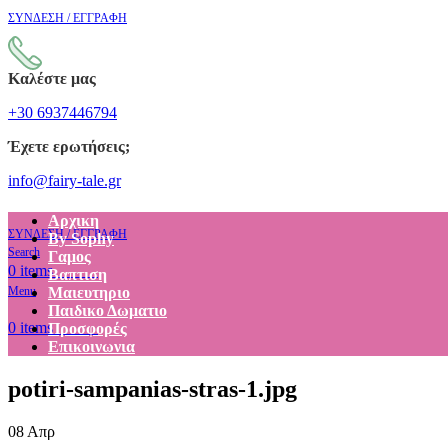
ΣΥΝΔΕΣΗ / ΕΓΓΡΑΦΗ
Καλέστε μας
+30 6937446794
Έχετε ερωτήσεις;
info@fairy-tale.gr
Αρχικη
ΣΥΝΔΕΣΗ / ΕΓΓΡΑΦΗ
By Sophy
Search
Γαμος
€
0.00
0
items
Βαπτιση
Menu
Μαιευτηριο
Παιδικο Δωματιο
€
0.00
0
items
Προσφορές
Επικοινωνια
potiri-sampanias-stras-1.jpg
08
Απρ