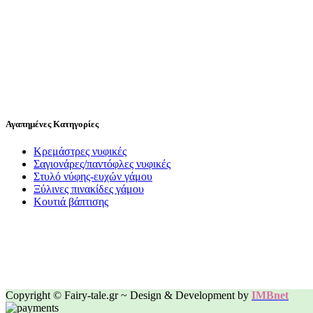
Αγαπημένες Κατηγορίες
Κρεμάστρες νυφικές
Σαγιονάρες/παντόφλες νυφικές
Στυλό νύφης-ευχών γάμου
Ξύλινες πινακίδες γάμου
Κουτιά βάπτισης
Copyright © Fairy-tale.gr ~ Design & Development by
IMBnet