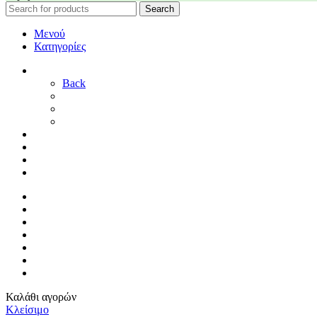
Search
Μενού
Κατηγορίες
ΓΑΜΟΣ
Back
ΓΙΑ ΤΗ ΝΥΦΗ
ΓΙΑ ΤΟΝ ΓΑΜΠΡΟ
ΔΙΑΚΟΣΜΗΣΗ ΓΑΜΟΥ
ΒΑΠΤΙΣΗ
ΜΑΙΕΥΤΗΡΙΟ
ΠΑΙΔΙΚΟ ΔΩΜΑΤΙΟ
ΠΡΟΣΦΟΡΕΣ
ΑΡΧΙΚΗ
By Sophy
ΕΠΙΚΟΙΝΩΝΙΑ
ΤΡΟΠΟΙ ΠΛΗΡΩΜΗΣ
ΤΡΟΠΟΙ ΑΠΟΣΤΟΛΗΣ
ΠΟΛΙΤΙΚΗ ΕΠΙΣΤΡΟΦΩΝ
ΣΥΝΔΕΣΗ / ΕΓΓΡΑΦΗ
Καλάθι αγορών
Κλείσιμο