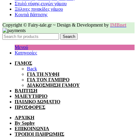
Στυλό νύφης-ευχών γάμου
Ξύλινες πινακίδες γάμου
Κουτιά βάπτισης
Copyright © Fairy-tale.gr ~ Design & Development by
IMBnet
Search
Μενού
Κατηγορίες
ΓΑΜΟΣ
Back
ΓΙΑ ΤΗ ΝΥΦΗ
ΓΙΑ ΤΟΝ ΓΑΜΠΡΟ
ΔΙΑΚΟΣΜΗΣΗ ΓΑΜΟΥ
ΒΑΠΤΙΣΗ
ΜΑΙΕΥΤΗΡΙΟ
ΠΑΙΔΙΚΟ ΔΩΜΑΤΙΟ
ΠΡΟΣΦΟΡΕΣ
ΑΡΧΙΚΗ
By Sophy
ΕΠΙΚΟΙΝΩΝΙΑ
ΤΡΟΠΟΙ ΠΛΗΡΩΜΗΣ