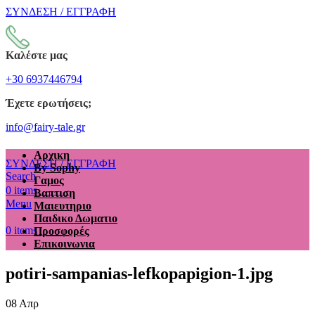
ΣΥΝΔΕΣΗ / ΕΓΓΡΑΦΗ
Καλέστε μας
+30 6937446794
Έχετε ερωτήσεις;
info@fairy-tale.gr
Αρχικη
ΣΥΝΔΕΣΗ / ΕΓΓΡΑΦΗ
By Sophy
Search
Γαμος
€
0.00
0
items
Βαπτιση
Menu
Μαιευτηριο
Παιδικο Δωματιο
€
0.00
0
items
Προσφορές
Επικοινωνια
potiri-sampanias-lefkopapigion-1.jpg
08
Απρ