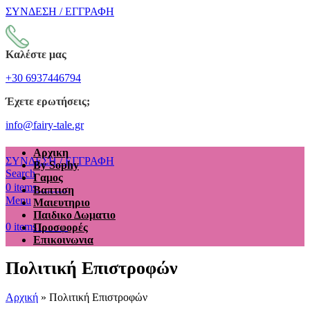
ΣΥΝΔΕΣΗ / ΕΓΓΡΑΦΗ
Καλέστε μας
+30 6937446794
Έχετε ερωτήσεις;
info@fairy-tale.gr
Αρχικη
ΣΥΝΔΕΣΗ / ΕΓΓΡΑΦΗ
By Sophy
Search
Γαμος
€
0.00
0
items
Βαπτιση
Menu
Μαιευτηριο
Παιδικο Δωματιο
€
0.00
0
items
Προσφορές
Επικοινωνια
Πολιτική Επιστροφών
Αρχική
»
Πολιτική Επιστροφών