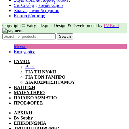
Σαγιονάρες/παντόφλες νυφικές
Στυλό νύφης-ευχών γάμου
Ξύλινες πινακίδες γάμου
Κουτιά βάπτισης
Copyright © Fairy-tale.gr ~ Design & Development by
IMBnet
Search
Μενού
Κατηγορίες
ΓΑΜΟΣ
Back
ΓΙΑ ΤΗ ΝΥΦΗ
ΓΙΑ ΤΟΝ ΓΑΜΠΡΟ
ΔΙΑΚΟΣΜΗΣΗ ΓΑΜΟΥ
ΒΑΠΤΙΣΗ
ΜΑΙΕΥΤΗΡΙΟ
ΠΑΙΔΙΚΟ ΔΩΜΑΤΙΟ
ΠΡΟΣΦΟΡΕΣ
ΑΡΧΙΚΗ
By Sophy
ΕΠΙΚΟΙΝΩΝΙΑ
ΤΡΟΠΟΙ ΠΛΗΡΩΜΗΣ